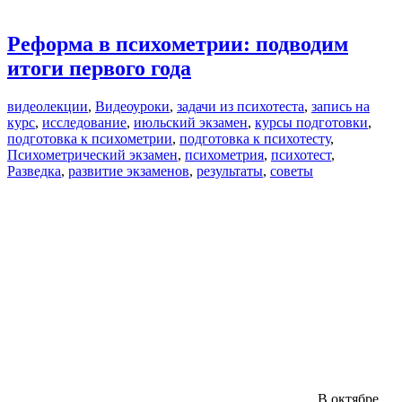
Реформа в психометрии: подводим
итоги первого года
видеолекции
,
Видеоуроки
,
задачи из психотеста
,
запись на
курс
,
исследование
,
июльский экзамен
,
курсы подготовки
,
подготовка к психометрии
,
подготовка к психотесту
,
Психометрический экзамен
,
психометрия
,
психотест
,
Разведка
,
развитие экзаменов
,
результаты
,
советы
В октябре