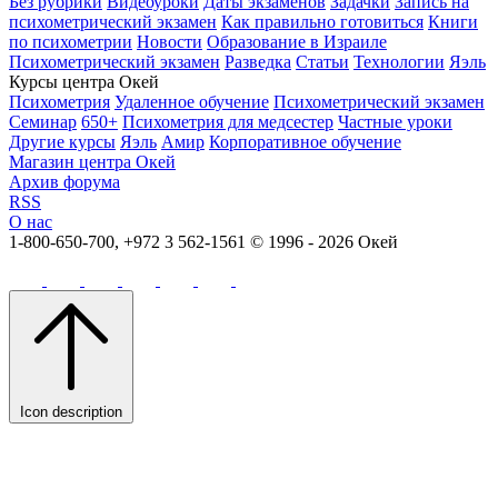
Без рубрики
Видеоуроки
Даты экзаменов
Задачки
Запись на
психометрический экзамен
Как правильно готовиться
Книги
по психометрии
Новости
Образование в Израиле
Психометрический экзамен
Разведка
Статьи
Технологии
Яэль
Курсы центра Окей
Психометрия
Удаленное обучение
Психометрический экзамен
Семинар
650+
Психометрия для медсестер
Частные уроки
Другие курсы
Яэль
Амир
Корпоративное обучение
Магазин центра Окей
Архив форума
RSS
О нас
1-800-650-700, +972 3 562-1561
© 1996 - 2026 Окей
Icon description