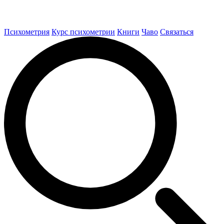
Психометрия
Курс психометрии
Книги
Чаво
Связаться