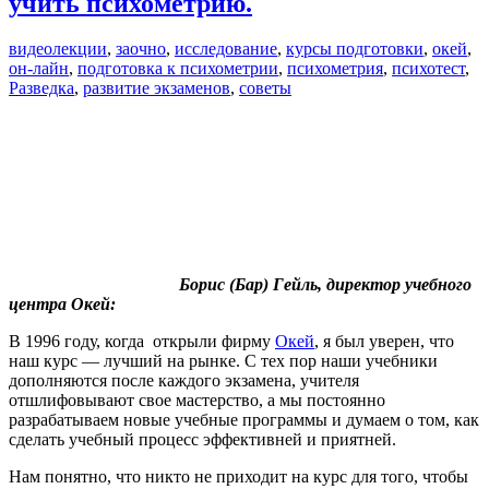
учить психометрию.
видеолекции
,
заочно
,
исследование
,
курсы подготовки
,
окей
,
он-лайн
,
подготовка к психометрии
,
психометрия
,
психотест
,
Разведка
,
развитие экзаменов
,
советы
Борис (Бар) Гейль, директор учебного
центра Окей:
В 1996 году, когда открыли фирму
Окей
, я был уверен, что
наш курс — лучший на рынке. С тех пор наши учебники
дополняются после каждого экзамена, учителя
отшлифовывают свое мастерство, а мы постоянно
разрабатываем новые учебные программы и думаем о том, как
сделать учебный процесс эффективней и приятней.
Нам понятно, что никто не приходит на курс для того, чтобы