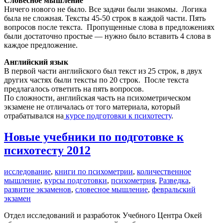
Словесное мышление
Ничего нового не было. Все задачи были знакомы. Логика
была не сложная. Тексты 45-50 строк в каждой части. Пять
вопросов после текста. Пропущенные слова в предложениях
были достаточно простые — нужно было вставить 4 слова в
каждое предложение.
Английский язык
В первой части английского был текст из 25 строк, в двух
других частях были тексты по 20 строк. После текста
предлагалось ответить на пять вопросов.
По сложности, английская часть на психометрическом
экзамене не отличалась от того материала, который
отрабатывался на
курсе подготовки к психотесту
.
Новые учебники по подготовке к
психотесту 2012
исследование
,
книги по психометрии
,
количественное
мышление
,
курсы подготовки
,
психометрия
,
Разведка
,
развитие экзаменов
,
словесное мышление
,
февральский
экзамен
Отдел исследований и разработок Учебного Центра Окей