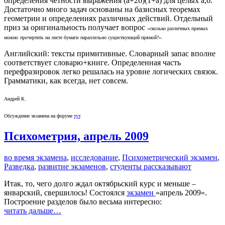
определения четности выражения (а+2б)(1+а) для целых а,б.
Достаточно много задач основаны на базисных теоремах
геометрии и определениях различных действий. Отдельный
приз за
оригинальность получает вопрос
«
сколько различных прямых
можно
прочертить на листе бумаги
параллельно
существующей
прямой?
«.
Английский: тексты примитивные. Словарный запас вполне
соответствует словарю+книге. Определенная часть
перефразировок легко решалась на уровне логических связок.
Грамматики, как всегда, нет совсем.
Андрей К.
Обсуждение экзамена на форуме
тут
.
Психометрия, апрель 2009
во время экзамена
,
исследование
,
Психометрический экзамен
,
Разведка
,
развитие экзаменов
,
студенты рассказывают
Итак, то, чего долго ждал октябрьский курс и меньше –
январский, свершилось! Состоялся
экзамен
«апрель 2009».
Построение разделов было весьма интересно:
читать дальше…