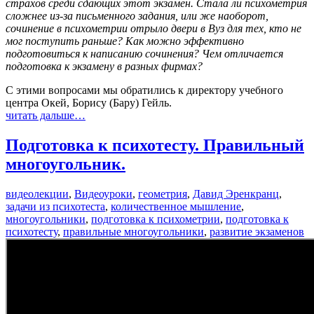
страхов среди сдающих этот экзамен. Стала ли психометрия
сложнее из-за письменного задания, или же наоборот,
сочинение в психометрии отрыло двери в Вуз для тех, кто не
мог поступить раньше? Как можно эффективно
подготовиться к написанию сочинения? Чем отличается
подготовка к экзамену в разных фирмах?
С этими вопросами мы обратились к директору учебного
центра Окей, Борису (Бару) Гейль.
читать дальше…
Подготовка к психотесту. Правильный
многоугольник.
видеолекции
,
Видеоуроки
,
геометрия
,
Давид Эренкранц
,
задачи из психотеста
,
количественное мышление
,
многоугольники
,
подготовка к психометрии
,
подготовка к
психотесту
,
правильные многоугольники
,
развитие экзаменов