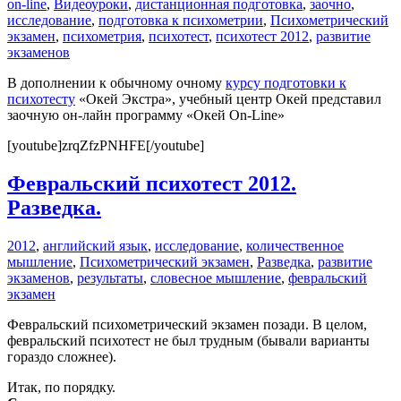
on-line
,
Видеоуроки
,
дистанционная подготовка
,
заочно
,
исследование
,
подготовка к психометрии
,
Психометрический
экзамен
,
психометрия
,
психотест
,
психотест 2012
,
развитие
экзаменов
В дополнении к обычному очному
курсу подготовки к
психотесту
«Окей Экстра», учебный центр Окей представил
заочную он-лайн программу «Окей On-Line»
[youtube]zrqZfzPNHFE[/youtube]
Февральский психотест 2012.
Разведка.
2012
,
английский язык
,
исследование
,
количественное
мышление
,
Психометрический экзамен
,
Разведка
,
развитие
экзаменов
,
результаты
,
словесное мышление
,
февральский
экзамен
Февральский психометрический экзамен позади. В целом,
февральский психотест не был трудным (бывали варианты
гораздо сложнее).
Итак, по порядку.