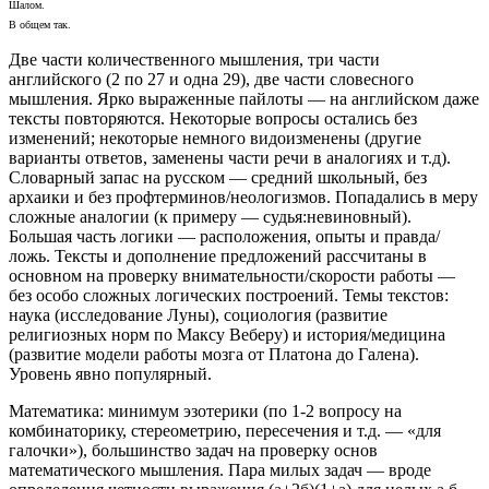
Шалом.
В общем так.
Две части количественного мышления, три части
английского (2 по 27 и одна 29), две части словесного
мышления. Ярко выраженные пайлоты — на английском даже
тексты повторяются. Некоторые вопросы остались без
изменений; некоторые немного видоизменены (другие
варианты ответов, заменены части речи в аналогиях и т.д).
Словарный запас на русском — средний школьный, без
архаики и без профтерминов/неологизмов. Попадались в меру
сложные аналогии (к примеру — судья:невиновный).
Большая часть логики — расположения, опыты и правда/
ложь. Тексты и дополнение предложений рассчитаны в
основном на проверку внимательности/скорости работы —
без особо сложных логических построений. Темы текстов:
наука (исследование Луны), социология (развитие
религиозных норм по Максу Веберу) и история/медицина
(развитие модели работы мозга от Платона до Галена).
Уровень явно популярный.
Математика: минимум эзотерики (по 1-2 вопросу на
комбинаторику, стереометрию, пересечения и т.д. — «для
галочки»), большинство задач на проверку основ
математического мышления. Пара милых задач — вроде