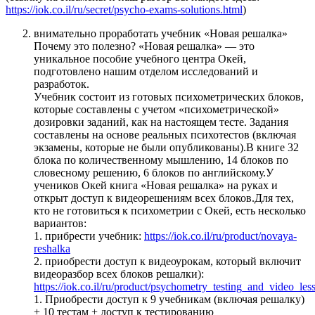
https://iok.co.il/ru/secret/psycho-exams-solutions.html
)
внимательно проработать учебник «Новая решалка»
Почему это полезно? «Новая решалка» — это
уникальное пособие учебного центра Окей,
подготовлено нашим отделом исследований и
разработок.
Учебник состоит из готовых психометрических блоков,
которые составлены с учетом «психометрической»
дозировки заданий, как на настоящем тесте. Задания
составлены на основе реальных психотестов (включая
экзамены, которые не были опубликованы).В книге 32
блока по количественному мышлению, 14 блоков по
словесному решению, 6 блоков по английскому.У
учеников Окей книга «Новая решалка» на руках и
открыт доступ к видеорешениям всех блоков.Для тех,
кто не готовиться к психометрии с Окей, есть несколько
вариантов:
1. прибрести учебник:
https://iok.co.il/ru/product/novaya-
reshalka
2. приобрести доступ к видеоурокам, который включит
видеоразбор всех блоков решалки):
https://iok.co.il/ru/product/psychometry_testing_and_video_les
1. Приобрести доступ к 9 учебникам (включая решалку)
+ 10 тестам + доступ к тестированию