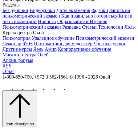
Разделы
Без рубрики
Видеоуроки
Даты экзаменов
Задачки
Запись на
психометрический экзамен
Как правильно готовиться
Книги
по психометрии
Новости
Образование в Израиле
Психометрический экзамен
Разведка
Статьи
Технологии
Яэль
Курсы центра Окей
Психометрия
Удаленное обучение
Психометрический экзамен
Семинар
650+
Психометрия для медсестер
Частные уроки
Другие курсы
Яэль
Амир
Корпоративное обучение
Магазин центра Окей
Архив форума
RSS
О нас
1-800-650-700, +972 3 562-1561
© 1996 - 2026 Окей
Icon description