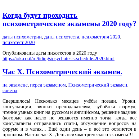
Когда будут проходить
психометрические экзамены 2020 году?
даты психометрии
,
даты психотеста
,
психометрия 2020
,
психотест 2020
Опубликованы даты пихотестов в 2020 году
https://iok.co.il/ru/tidings/psychotests-schedule-2020.html
Час Х. Психометрический экзамен.
на экзамене
,
перед экзаменом
,
Психометрический экзамен
,
советы
Свершилось! Несколько месяцев учёбы позади. Уроки,
консультации, звонки преподавателям, зубрёжка формул,
чтение умных книг на русском и английском, решение задачек
(которые как назло не решаются именно тогда, когда все
консультанты отправились спать), обсуждение вопросов на
форуме и в чатах… Ещё один день – и всё это останется в
прошлом. Настал час Х. День психометрического экзамена!!!