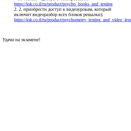
https://iok.co.il/ru/product/psycho_books_and_testing
2. 2. приобрести доступ к видеоурокам, который
включит видеоразбор всех блоков решалки):
https://iok.co.il/ru/product/psychometry_testing_and_video_les
Удачи на экзамене!