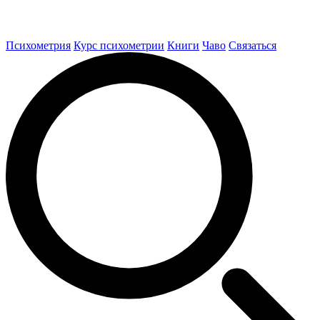
Психометрия
Курс психометрии
Книги
Чаво
Связаться