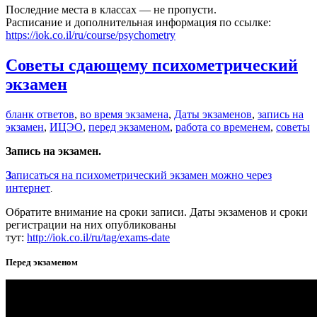
Последние места в классах — не пропусти.
Расписание и дополнительная информация по ссылке:
https://iok.co.il/ru/course/psychometry
Советы сдающему психометрический
экзамен
бланк ответов
,
во время экзамена
,
Даты экзаменов
,
запись на
экзамен
,
ИЦЭО
,
перед экзаменом
,
работа со временем
,
советы
Запись на экзамен.
З
аписаться на психометрический экзамен можно через
интернет
.
Обратите внимание на сроки записи. Даты экзаменов и сроки
регистрации на них опубликованы
тут:
http://iok.co.il/ru/tag/exams-date
Перед экзаменом