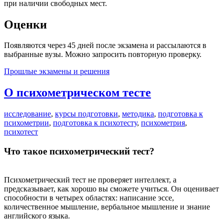
при наличии свободных мест.
Оценки
Появляются через 45 дней после экзамена и рассылаются в
выбранные вузы. Можно запросить повторную проверку.
Прошлые экзамены и решения
О психометрическом тесте
исследование
,
курсы подготовки
,
методика
,
подготовка к
психометрии
,
подготовка к психотесту
,
психометрия
,
психотест
Что такое психометрический тест?
Психометрический тест не проверяет интеллект, а
предсказывает, как хорошо вы сможете учиться. Он оценивает
способности в четырех областях: написание эссе,
количественное мышление, вербальное мышление и знание
английского языка.