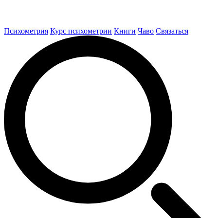
Психометрия
Курс психометрии
Книги
Чаво
Связаться