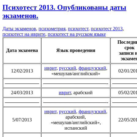
Психотест 2013. Опубликованы даты
экзаменов.
Даты экзаменов
,
психометрия
,
психотест
,
психотест 2013
,
психотест на иврите
,
психотест на русском языке
Последн
срок
Дата экзамена
Язык проведения
записи 
экзаме
иврит
,
русский
,
французский
,
12/02/2013
02/01/20
«мешулав/английский»
———————
—————————————-
—————
24/03/2013
иврит
, арабский
05/02/20
———————
—————————————-
—————
иврит
,
русский
,
французский
,
арабский,
5/07/2013
22/05/20
«мешулав/английский»,
испанский