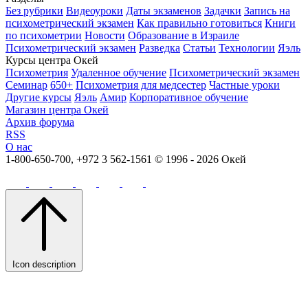
Без рубрики
Видеоуроки
Даты экзаменов
Задачки
Запись на
психометрический экзамен
Как правильно готовиться
Книги
по психометрии
Новости
Образование в Израиле
Психометрический экзамен
Разведка
Статьи
Технологии
Яэль
Курсы центра Окей
Психометрия
Удаленное обучение
Психометрический экзамен
Семинар
650+
Психометрия для медсестер
Частные уроки
Другие курсы
Яэль
Амир
Корпоративное обучение
Магазин центра Окей
Архив форума
RSS
О нас
1-800-650-700, +972 3 562-1561
© 1996 - 2026 Окей
Icon description