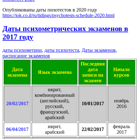
Опубликованы даты пихотестов в 2020 году
https://iok.co.il/ru/tidings/psychotests-schedule-2020.html
Даты психометрических экзаменов в
2017 году
даты психометрии
,
даты психотеста
,
Даты экзаменов
,
расписание экзаменов
Последняя
Дата
дата
Начало
Язык экзамена
экзамена
записи на
курсов
экзамен
иврит,
комбинированный
(английский),
ноябрь
20/02/2017
10/01/2017
русский,
2016
французский,
арабский
иврит,
февраль
06/04/2017
22/02/2017
арабский
2017