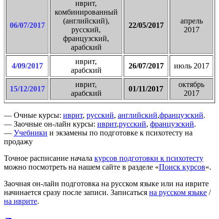
иврит,
комбинированный
(английский),
апрель
06/07/2017
22/05/2017
русский,
2017
французский,
арабский
иврит,
4/09/2017
26/07/2017
июль 2017
арабский
иврит,
октябрь
15/12/2017
01/11/2017
арабский
2017
— Очные курсы:
иврит
,
русский
,
английский
,
французский
.
— Заочные он-лайн курсы:
иврит
,
русский
,
французский
.
—
Учебники
и экзамены по подготовке к психотесту на
продажу
Точное расписание начала
курсов подготовки к психотесту
можно посмотреть на нашем сайте в разделе «
Поиск курсов
«.
Заочная он-лайн подготовка на русском языке или на иврите
начинается сразу после записи. Записаться
на русском языке
/
на иврите
.