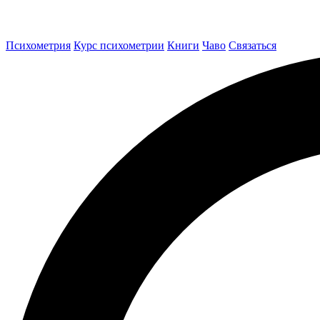
Психометрия
Курс психометрии
Книги
Чаво
Связаться