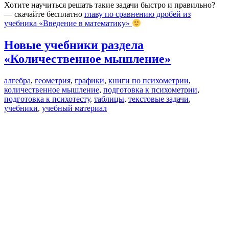
Хотите научиться решать такие задачи быстро и правильно?
— скачайте бесплатно
главу по сравнению дробей из
учебника «Введение в математику»
Новые учебники раздела
«Количественное мышление»
алгебра
,
геометрия
,
графики
,
книги по психометрии
,
количественное мышление
,
подготовка к психометрии
,
подготовка к психотесту
,
таблицы
,
текстовые задачи
,
учебники
,
учебный материал