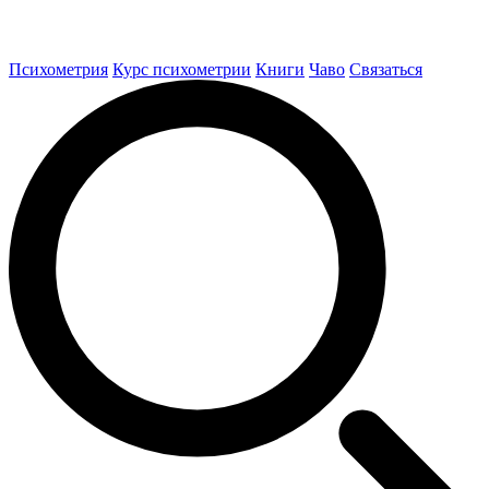
Психометрия
Курс психометрии
Книги
Чаво
Связаться