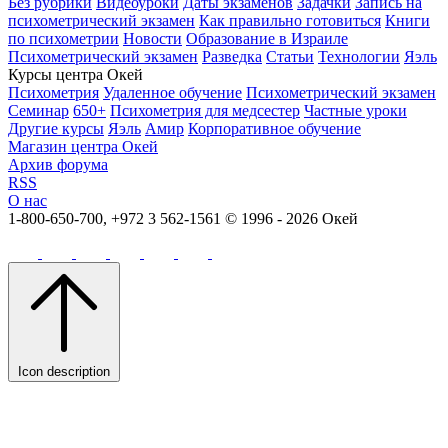
Без рубрики
Видеоуроки
Даты экзаменов
Задачки
Запись на
психометрический экзамен
Как правильно готовиться
Книги
по психометрии
Новости
Образование в Израиле
Психометрический экзамен
Разведка
Статьи
Технологии
Яэль
Курсы центра Окей
Психометрия
Удаленное обучение
Психометрический экзамен
Семинар
650+
Психометрия для медсестер
Частные уроки
Другие курсы
Яэль
Амир
Корпоративное обучение
Магазин центра Окей
Архив форума
RSS
О нас
1-800-650-700, +972 3 562-1561
© 1996 - 2026 Окей
Icon description