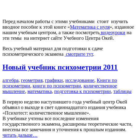
Перед началом работы с этими учебниками стоит изучить
вводное пособие к этой книге «
Математика с нуля
», изданное
нашим учебным центром, а также пос­мот­реть
видеоуроки
на
эти темы на интернет сайте Учебного Центра Окей.
Весь учебный материал для подготовки к сдаче
психометрического экзамена
смотрите тут
.
Новый учебник психометрии 2011
алгебра
,
геометрия
,
графики
,
исследование
,
Книги по
психометрии
,
книги по психометрии
,
количественное
мышление
,
математика
,
подготовка к психометрии
,
таблицы
В первую неделю наступившего года учебный центр Окей
объявил о выходе в свет одиннадцатого издания учебника
«Психотест: количественное мышление».
В учебнике учтены все последние изменения
государственного экзамена, расширены теоретические части,
внесены все замечания и уточнения к прошлым изданиям.
читать дальше…