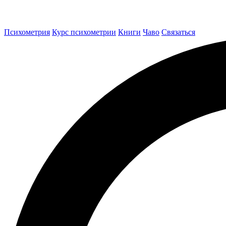
Психометрия
Курс психометрии
Книги
Чаво
Связаться