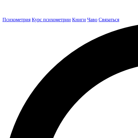
Психометрия
Курс психометрии
Книги
Чаво
Связаться