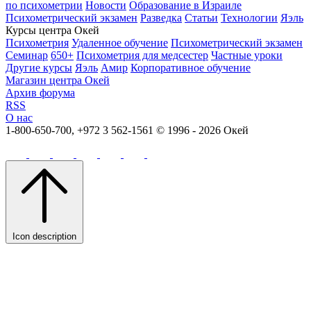
по психометрии
Новости
Образование в Израиле
Психометрический экзамен
Разведка
Статьи
Технологии
Яэль
Курсы центра Окей
Психометрия
Удаленное обучение
Психометрический экзамен
Семинар
650+
Психометрия для медсестер
Частные уроки
Другие курсы
Яэль
Амир
Корпоративное обучение
Магазин центра Окей
Архив форума
RSS
О нас
1-800-650-700, +972 3 562-1561
© 1996 - 2026 Окей
Icon description