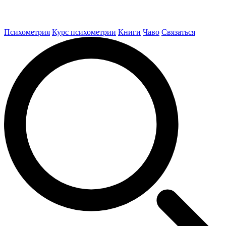
Психометрия
Курс психометрии
Книги
Чаво
Связаться