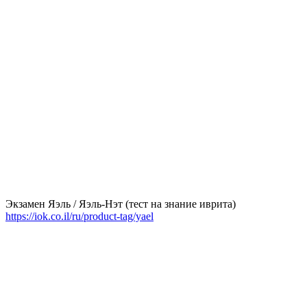
Экзамен Яэль / Яэль-Нэт (тест на знание иврита)
https://iok.co.il/ru/product-tag/yael