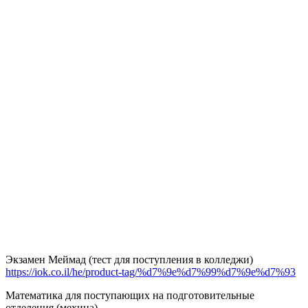
Экзамен Меймад (тест для поступления в колледжи)
https://iok.co.il/he/product-tag/%d7%9e%d7%99%d7%9e%d7%93
Математика для поступающих на подготовительные
отделения (мехина)