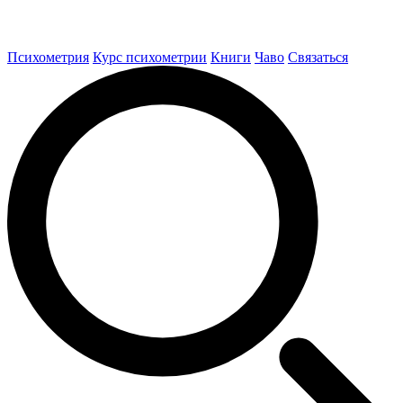
Психометрия
Курс психометрии
Книги
Чаво
Связаться