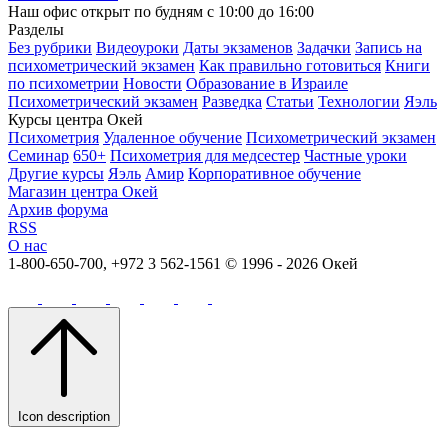
Наш офис открыт по будням с 10:00 до 16:00
Разделы
Без рубрики
Видеоуроки
Даты экзаменов
Задачки
Запись на
психометрический экзамен
Как правильно готовиться
Книги
по психометрии
Новости
Образование в Израиле
Психометрический экзамен
Разведка
Статьи
Технологии
Яэль
Курсы центра Окей
Психометрия
Удаленное обучение
Психометрический экзамен
Семинар
650+
Психометрия для медсестер
Частные уроки
Другие курсы
Яэль
Амир
Корпоративное обучение
Магазин центра Окей
Архив форума
RSS
О нас
1-800-650-700, +972 3 562-1561
© 1996 - 2026 Окей
Icon description