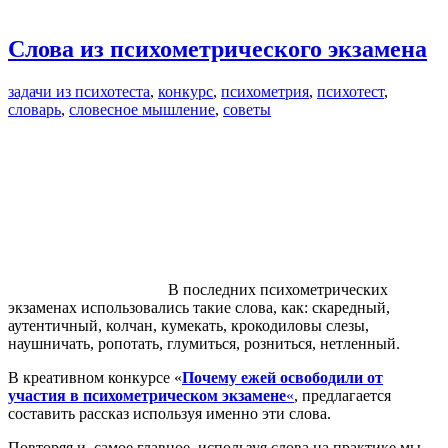
Слова из психометрического экзамена
задачи из психотеста
,
конкурс
,
психометрия
,
психотест
,
словарь
,
словесное мышление
,
советы
В последних психометрических
экзаменах использовались такие слова, как: скаредный,
аутентичный, колчан, кумекать, крокодиловы слезы,
наушничать, ропотать, глумиться, розниться, нетленный.
В креативном конкурсе «
Почему ежей освободили от
участия в психометрическом экзамене
«
, предлагается
составить рассказ используя именно эти слова.
Повторяя и, самое главное, используя слова на практике мы