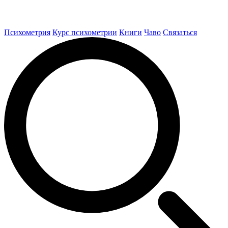
Психометрия
Курс психометрии
Книги
Чаво
Связаться