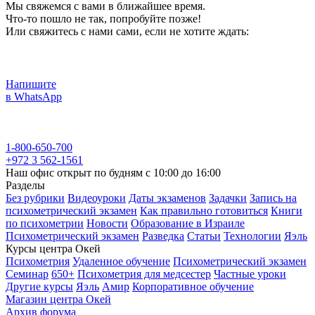
Мы свяжемся с вами в ближайшее время.
Что-то пошло не так, попробуйте позже!
Или свяжитесь с нами сами, если не хотите ждать:
Напишите
в WhatsApp
1-800-650-700
+972 3 562-1561
Наш офис открыт по будням с 10:00 до 16:00
Разделы
Без рубрики
Видеоуроки
Даты экзаменов
Задачки
Запись на
психометрический экзамен
Как правильно готовиться
Книги
по психометрии
Новости
Образование в Израиле
Психометрический экзамен
Разведка
Статьи
Технологии
Яэль
Курсы центра Окей
Психометрия
Удаленное обучение
Психометрический экзамен
Семинар
650+
Психометрия для медсестер
Частные уроки
Другие курсы
Яэль
Амир
Корпоративное обучение
Магазин центра Окей
Архив форума