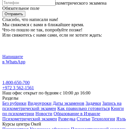
По следам мартовского психометрического экзамена
Обязательное поле
Отправить
Спасибо, что написали нам!
Мы свяжемся с вами в ближайшее время.
Что-то пошло не так, попробуйте позже!
Или свяжитесь с нами сами, если не хотите ждать:
Напишите
в WhatsApp
1-800-650-700
+972 3 562-1561
Наш офис открыт по будням с 10:00 до 16:00
Разделы
Без рубрики
Видеоуроки
Даты экзаменов
Задачки
Запись на
психометрический экзамен
Как правильно готовиться
Книги
по психометрии
Новости
Образование в Израиле
Психометрический экзамен
Разведка
Статьи
Технологии
Яэль
Курсы центра Окей