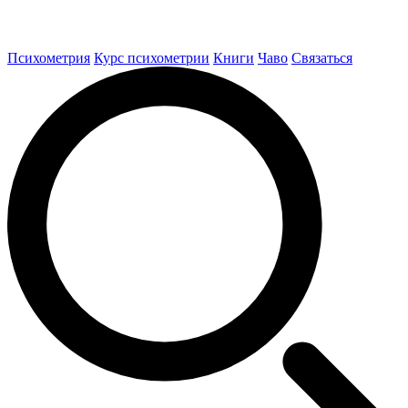
Психометрия
Курс психометрии
Книги
Чаво
Связаться