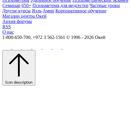
Психометрия
Удаленное обучение
Психометрический экзамен
Семинар
650+
Психометрия для медсестер
Частные уроки
Другие курсы
Яэль
Амир
Корпоративное обучение
Магазин центра Окей
Архив форума
RSS
О нас
1-800-650-700, +972 3 562-1561
© 1996 - 2026 Окей
Icon description