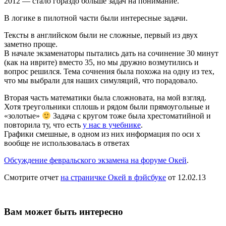
2012 — стало гораздо больше задач на понимание.
В логике в пилотной части были интересные задачи.
Тексты в английском были не сложные, первый из двух
заметно проще.
В начале экзаменаторы пытались дать на сочинение 30 минут
(как на иврите) вместо 35, но мы дружно возмутились и
вопрос решился. Тема сочнения была похожа на одну из тех,
что мы выбрали для наших симуляций, что порадовало.
Вторая часть математики была сложновата, на мой взгляд.
Хотя треугольники сплошь и рядом были прямоугольные и
«золотые»
Задача с кругом тоже была хрестоматийной и
повторила ту, что есть
у нас в учебнике
.
Графики смешные, в одном из них информация по оси х
вообще не использовалась в ответах
Обсуждение февральского экзамена на форуме Окей
.
Смотрите отчет
на страничке Окей в фэйсбуке
от 12.02.13
Вам может быть интересно