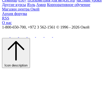
Семинар
650+
Психометрия для медсестер
Частные уроки
Другие курсы
Яэль
Амир
Корпоративное обучение
Магазин центра Окей
Архив форума
RSS
О нас
1-800-650-700, +972 3 562-1561
© 1996 - 2026 Окей
Icon description