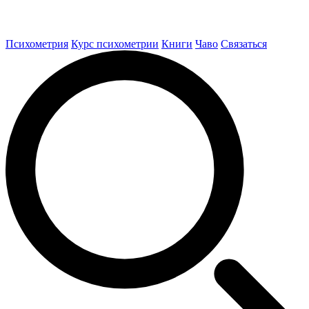
Психометрия
Курс психометрии
Книги
Чаво
Связаться