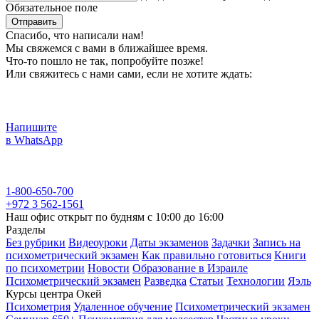
Обязательное поле
Отправить
Спасибо, что написали нам!
Мы свяжемся с вами в ближайшее время.
Что-то пошло не так, попробуйте позже!
Или свяжитесь с нами сами, если не хотите ждать:
Напишите
в WhatsApp
1-800-650-700
+972 3 562-1561
Наш офис открыт по будням с 10:00 до 16:00
Разделы
Без рубрики
Видеоуроки
Даты экзаменов
Задачки
Запись на
психометрический экзамен
Как правильно готовиться
Книги
по психометрии
Новости
Образование в Израиле
Психометрический экзамен
Разведка
Статьи
Технологии
Яэль
Курсы центра Окей
Психометрия
Удаленное обучение
Психометрический экзамен