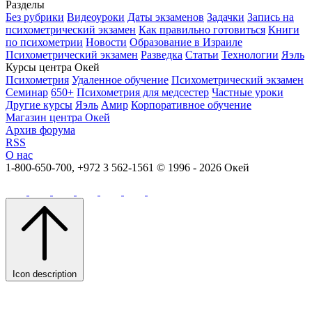
Разделы
Без рубрики
Видеоуроки
Даты экзаменов
Задачки
Запись на
психометрический экзамен
Как правильно готовиться
Книги
по психометрии
Новости
Образование в Израиле
Психометрический экзамен
Разведка
Статьи
Технологии
Яэль
Курсы центра Окей
Психометрия
Удаленное обучение
Психометрический экзамен
Семинар
650+
Психометрия для медсестер
Частные уроки
Другие курсы
Яэль
Амир
Корпоративное обучение
Магазин центра Окей
Архив форума
RSS
О нас
1-800-650-700, +972 3 562-1561
© 1996 - 2026 Окей
Icon description