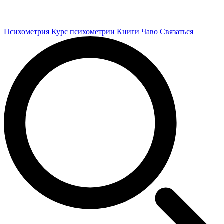
Психометрия
Курс психометрии
Книги
Чаво
Связаться