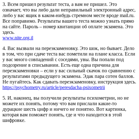
3. Всем пришел результат теста, а вам не пришел. Это
означает, что вы либо дали неправильный электронный адрес,
либо у вас ящик в каком-нибудь стремном месте вроде mail.ru.
Все поправимо. Результаты вашего теста можно узнать прямо
на сайте. Пароль – номер квитанции об оплате экзамена. Это
здесь.
www.nite.org.il
4. Вас вызвали на переэкзаменовку. Это шок, но бывает. Дело
в том, что при сдаче теста вас пометили на плане класса. Если
у вас много совпадений с соседями, увы. Вы попали под
подозрение в списывании. Есть еще одна причина для
переэкзаменовки – если у вас сильный скачок по сравнению с
результатами предыдущего экзамена. Эдак пара сотен баллов.
Не пугайтесь. Как сдавать переэкзаменовку, инструкция здесь.
https://psychometry.ru/article/peresdacha-psixometrii
5. И, наконец, вы получили результаты психометрии, но не
можете их понять, потому что вам прислали какие-то
дурацкие шесть цифр и ничего не понятно. Вот картинка,
которая вам поможет понять, где и что находится в этой
шифровке.