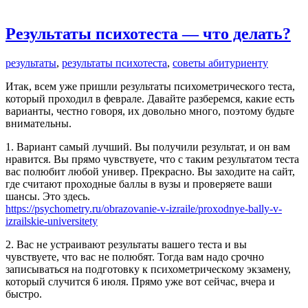
Результаты психотеста — что делать?
результаты
,
результаты психотеста
,
советы абитуриенту
Итак, всем уже пришли результаты психометрического теста,
который проходил в феврале. Давайте разберемся, какие есть
варианты, честно говоря, их довольно много, поэтому будьте
внимательны.
1. Вариант самый лучший. Вы получили результат, и он вам
нравится. Вы прямо чувствуете, что с таким результатом теста
вас полюбит любой универ. Прекрасно. Вы заходите на сайт,
где считают проходные баллы в вузы и проверяете ваши
шансы. Это здесь.
https://psychometry.ru/obrazovanie-v-izraile/proxodnye-bally-v-
izrailskie-universitety
2. Вас не устраивают результаты вашего теста и вы
чувствуете, что вас не полюбят. Тогда вам надо срочно
записываться на подготовку к психометрическому экзамену,
который случится 6 июля. Прямо уже вот сейчас, вчера и
быстро.