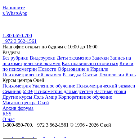
Напишите
в WhatsApp
1-800-650-700
+972 3 562-1561
Наш офис открыт по будням с 10:00 до 16:00
Разделы
Без рубрики
Видеоуроки
Даты экзаменов
Задачки
Запись на
психометрический экзамен
Как правильно готовиться
Книги
по психометрии
Новости
Образование в Израиле
Психометрический экзамен
Разведка
Статьи
Технологии
Яэль
Курсы центра Окей
Психометрия
Удаленное обучение
Психометрический экзамен
Семинар
650+
Психометрия для медсестер
Частные уроки
Другие курсы
Яэль
Амир
Корпоративное обучение
Магазин центра Окей
Архив форума
RSS
О нас
1-800-650-700, +972 3 562-1561
© 1996 - 2026 Окей