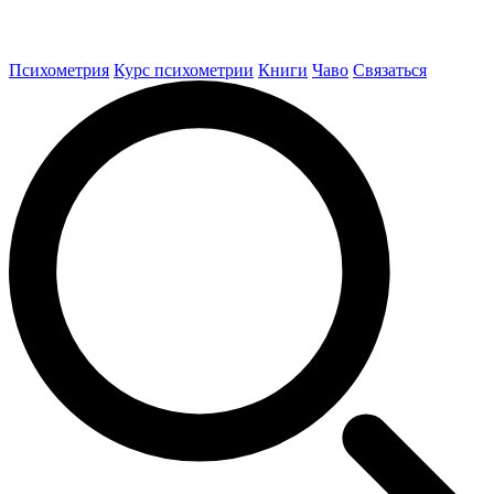
Психометрия
Курс психометрии
Книги
Чаво
Связаться