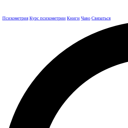
Психометрия
Курс психометрии
Книги
Чаво
Связаться