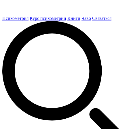
Психометрия
Курс психометрии
Книги
Чаво
Связаться