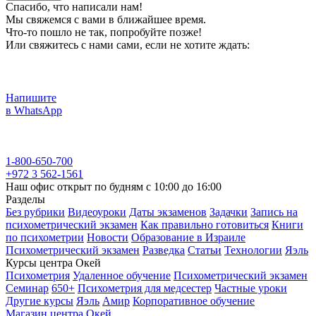
Спасибо, что написали нам!
Мы свяжемся с вами в ближайшее время.
Что-то пошло не так, попробуйте позже!
Или свяжитесь с нами сами, если не хотите ждать:
Напишите
в WhatsApp
1-800-650-700
+972 3 562-1561
Наш офис открыт по будням с 10:00 до 16:00
Разделы
Без рубрики
Видеоуроки
Даты экзаменов
Задачки
Запись на
психометрический экзамен
Как правильно готовиться
Книги
по психометрии
Новости
Образование в Израиле
Психометрический экзамен
Разведка
Статьи
Технологии
Яэль
Курсы центра Окей
Психометрия
Удаленное обучение
Психометрический экзамен
Семинар
650+
Психометрия для медсестер
Частные уроки
Другие курсы
Яэль
Амир
Корпоративное обучение
Магазин центра Окей