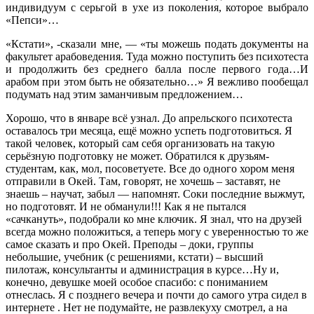
индивидуум с серьгой в ухе из поколения, которое выбрало
«Пепси»…
«Кстати», -сказали мне, — «ты можешь подать документы на
факультет арабоведения. Туда можно поступить без психотеста
и продолжить без среднего балла после первого года…И
арабом при этом быть не обязательно…» Я вежливо пообещал
подумать над этим заманчивым предложением…
Хорошо, что в январе всё узнал. До апрельского психотеста
оставалось три месяца, ещё можно успеть подготовиться. Я
такой человек, который сам себя организовать на такую
серьёзную подготовку не может. Обратился к друзьям-
студентам, как, мол, посоветуете. Все до одного хором меня
отправили в Окей. Там, говорят, не хочешь – заставят, не
знаешь – научат, забыл — напомнят. Соки последние выжмут,
но подготовят. И не обманули!!! Как я не пытался
«сачкануть», подобрали ко мне ключик. Я знал, что на друзей
всегда можно положиться, а теперь могу с уверенностью то же
самое сказать и про Окей. Преподы – доки, группы
небольшие, учебник (с решениями, кстати) – высший
пилотаж, консультанты и администрация в курсе…Ну и,
конечно, девушке моей особое спасибо: с пониманием
отнеслась. Я с позднего вечера и почти до самого утра сидел в
интернете . Нет не подумайте, не развлекуху смотрел, а на