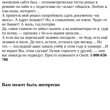
океевском сайте был, – психометрические тесты решал в
режиме он-лайн и с педагогами по «аське» общался. Люблю я,
ёлы-палы, интернет…
А приятель мой решил попробовать сдать документы «на
авось». А вдруг возьмут? Но, к сожалению, не взяли. Чудес-то
не бывает! А жаль, год потерян.
Да, самое главное-то забыл сказать: а на компьютеры-то я, судя
по всему, — прохожу с бо-о-о-льшим запасом…
А если вы на апрельский экзамен опоздали – не беда, есть ещё
экзамен в июле. До него, кстати, осталось три месяца… Но
это — последний шанс начать учёбу в этом году в универе…И
не верьте Вы, этим слухам! Лучше спросите у друзей, — они
вас никогда не подведут. Просто позвоните в Окей:
1-800-650-
700
Вам может быть интересно