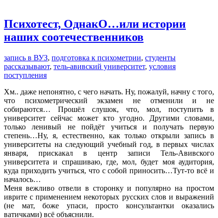
Психотест, ОднакО…или истории
наших соотечественников
запись в ВУЗ
,
подготовка к психометрии
,
студенты
рассказывают
,
тель-авивский университет
,
условия
поступления
Хм.. даже непонятно, с чего начать. Ну, пожалуй, начну с того,
что психометрический экзамен не отменили и не
собираются… Прошёл слушок, что, мол, поступить в
университет сейчас может кто угодно. Другими словами,
только ленивый не пойдёт учиться и получать первую
степень…Ну, я, естественно, как только открыли запись в
университеты на следующий учебный год, в первых числах
января, прискакал в центр записи Тель-Авивского
университета и спрашиваю, где, мол, будет моя аудитория,
куда приходить учиться, что с собой приносить…Тут-то всё и
началось…
Меня вежливо отвели в сторонку и популярно на простом
иврите с применением некоторых русских слов и выражений
(не мат, боже упаси, просто консультантки оказались
ватичками) всё объяснили.