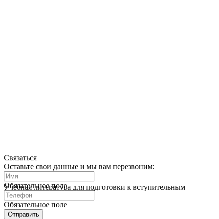
Связаться
Оставьте свои данные и мы вам перезвоним:
Обязательное поле
Учебная литература для подготовки к вступительным
экзаменам в вузы Израиля
Обязательное поле
Отправить