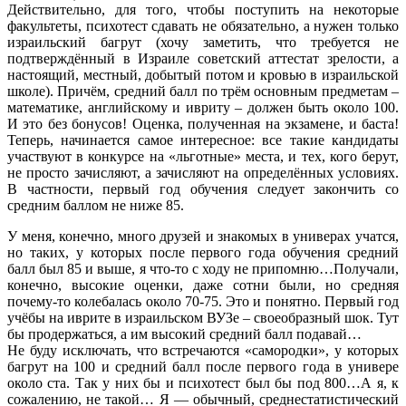
Действительно, для того, чтобы поступить на некоторые
факультеты, психотест сдавать не обязательно, а нужен только
израильский багрут (хочу заметить, что требуется не
подтверждённый в Израиле советский аттестат зрелости, а
настоящий, местный, добытый потом и кровью в израильской
школе). Причём, средний балл по трём основным предметам –
математике, английскому и ивриту – должен быть около 100.
И это без бонусов! Оценка, полученная на экзамене, и баста!
Теперь, начинается самое интересное: все такие кандидаты
участвуют в конкурсе на «льготные» места, и тех, кого берут,
не просто зачисляют, а зачисляют на определённых условиях.
В частности, первый год обучения следует закончить со
средним баллом не ниже 85.
У меня, конечно, много друзей и знакомых в универах учатся,
но таких, у которых после первого года обучения средний
балл был 85 и выше, я что-то с ходу не припомню…Получали,
конечно, высокие оценки, даже сотни были, но средняя
почему-то колебалась около 70-75. Это и понятно. Первый год
учёбы на иврите в израильском ВУЗе – своеобразный шок. Тут
бы продержаться, а им высокий средний балл подавай…
Не буду исключать, что встречаются «самородки», у которых
багрут на 100 и средний балл после первого года в универе
около ста. Так у них бы и психотест был бы под 800…А я, к
сожалению, не такой… Я — обычный, среднестатистический