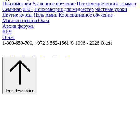
Психометрия
Удаленное обучение
Психометрический экзамен
Семинар
650+
Психометрия для медсестер
Частные уроки
Другие курсы
Яэль
Амир
Корпоративное обучение
Магазин центра Окей
Архив форума
RSS
О нас
1-800-650-700, +972 3 562-1561
© 1996 - 2026 Окей
Icon description