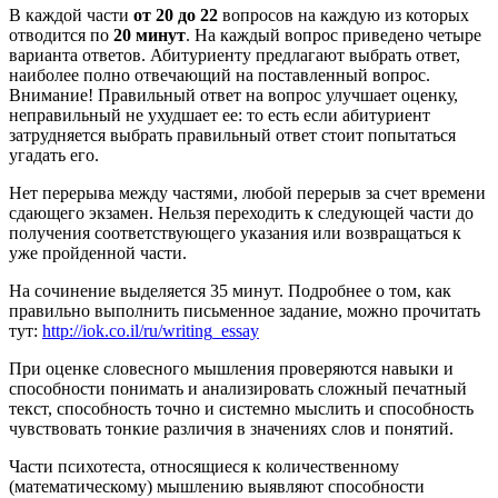
В каждой части
от 20 до 22
вопросов на каждую из которых
отводится по
20 минут
. На каждый вопрос приведено четыре
варианта ответов. Абитуриенту предлагают выбрать ответ,
наиболее полно отвечающий на поставленный вопрос.
Внимание! Правильный ответ на вопрос улучшает оценку,
неправильный не ухудшает ее: то есть если абитуриент
затрудняется выбрать правильный ответ стоит попытаться
угадать его.
Нет перерыва между частями, любой перерыв за счет времени
сдающего экзамен. Нельзя переходить к следующей части до
получения соответствующего указания или возвращаться к
уже пройденной части.
На сочинение выделяется 35 минут. Подробнее о том, как
правильно выполнить письменное задание, можно прочитать
тут:
http://iok.co.il/ru/writing_essay
При оценке словесного мышления проверяются навыки и
способности понимать и анализировать сложный печатный
текст, способность точно и системно мыслить и способность
чувствовать тонкие различия в значениях слов и понятий.
Части психотеста, относящиеся к количественному
(математическому) мышлению выявляют способности