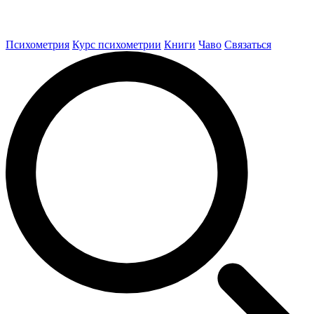
Психометрия
Курс психометрии
Книги
Чаво
Связаться