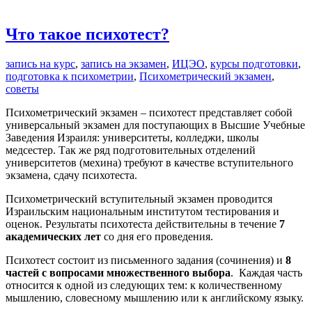
Что такое психотест?
запись на курс
,
запись на экзамен
,
ИЦЭО
,
курсы подготовки
,
подготовка к психометрии
,
Психометрический экзамен
,
советы
Психометрический экзамен – психотест представляет собой
универсальный экзамен для поступающих в Высшие Учебные
Заведения Израиля: университеты, колледжи, школы
медсестер. Так же ряд подготовительных отделений
университетов (мехина) требуют в качестве вступительного
экзамена, сдачу психотеста.
Психометрический вступительный экзамен проводится
Израильским национальным институтом тестирования и
оценок. Результаты психотеста действительны в течение
7
академических лет
со дня его проведения.
Психотест состоит из письменного задания (сочинения) и
8
частей
с вопросами множественного выбора
. Каждая часть
относится к одной из следующих тем: к количественному
мышлению, словесному мышлению или к английскому языку.