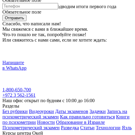
Обязательное поле
Реформа в психометрии: подводим итоги первого года
Обязательное поле
Отправить
Спасибо, что написали нам!
Мы свяжемся с вами в ближайшее время.
Что-то пошло не так, попробуйте позже!
Или свяжитесь с нами сами, если не хотите ждать:
Напишите
в WhatsApp
1-800-650-700
+972 3 562-1561
Наш офис открыт по будням с 10:00 до 16:00
Разделы
Без рубрики
Видеоуроки
Даты экзаменов
Задачки
Запись на
психометрический экзамен
Как правильно готовиться
Книги
по психометрии
Новости
Образование в Израиле
Психометрический экзамен
Разведка
Статьи
Технологии
Яэль
Курсы центра Окей