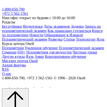
1-800-650-700
+972 3 562-1561
Наш офис открыт по будням с 10:00 до 16:00
Разделы
Без рубрики
Видеоуроки
Даты экзаменов
Задачки
Запись на
психометрический экзамен
Как правильно готовиться
Книги
по психометрии
Новости
Образование в Израиле
Психометрический экзамен
Разведка
Статьи
Технологии
Яэль
Курсы центра Окей
Психометрия
Удаленное обучение
Психометрический экзамен
Семинар
650+
Психометрия для медсестер
Частные уроки
Другие курсы
Яэль
Амир
Корпоративное обучение
Магазин центра Окей
Архив форума
RSS
О нас
1-800-650-700, +972 3 562-1561
© 1996 - 2026 Окей