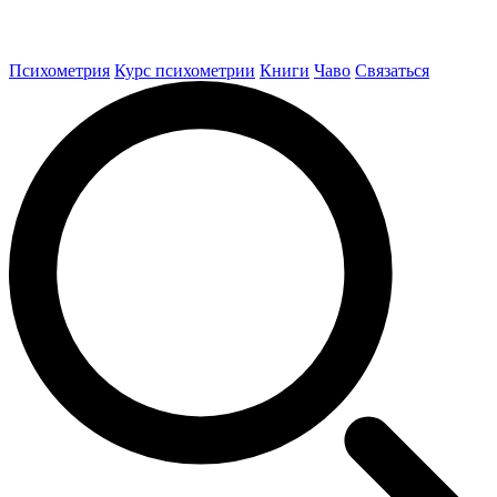
Психометрия
Курс психометрии
Книги
Чаво
Связаться