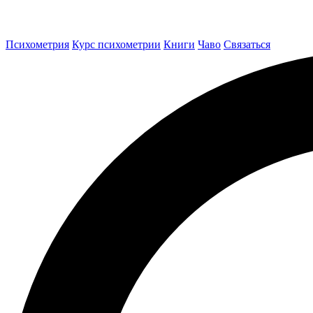
Психометрия
Курс психометрии
Книги
Чаво
Связаться