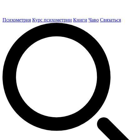
Психометрия
Курс психометрии
Книги
Чаво
Связаться