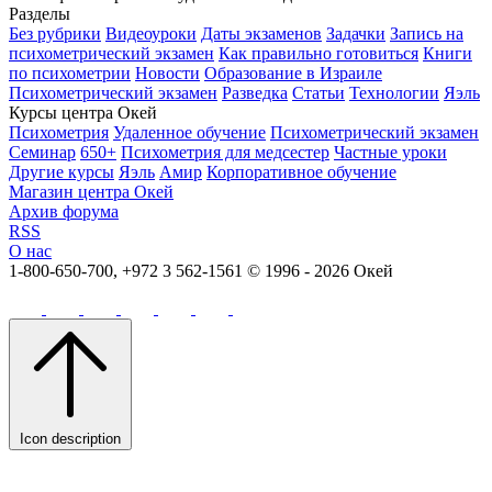
Разделы
Без рубрики
Видеоуроки
Даты экзаменов
Задачки
Запись на
психометрический экзамен
Как правильно готовиться
Книги
по психометрии
Новости
Образование в Израиле
Психометрический экзамен
Разведка
Статьи
Технологии
Яэль
Курсы центра Окей
Психометрия
Удаленное обучение
Психометрический экзамен
Семинар
650+
Психометрия для медсестер
Частные уроки
Другие курсы
Яэль
Амир
Корпоративное обучение
Магазин центра Окей
Архив форума
RSS
О нас
1-800-650-700, +972 3 562-1561
© 1996 - 2026 Окей
Icon description