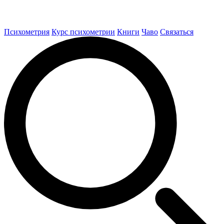
Психометрия
Курс психометрии
Книги
Чаво
Связаться