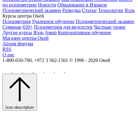
по психометрии
Новости
Образование в Израиле
Психометрический экзамен
Разведка
Статьи
Технологии
Яэль
Курсы центра Окей
Психометрия
Удаленное обучение
Психометрический экзамен
Семинар
650+
Психометрия для медсестер
Частные уроки
Другие курсы
Яэль
Амир
Корпоративное обучение
Магазин центра Окей
Архив форума
RSS
О нас
1-800-650-700, +972 3 562-1561
© 1996 - 2026 Окей
Icon description