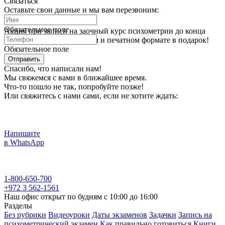
Связаться
Оставьте свои данные и мы вам перезвоним:
Обязательное поле
Акция при записи на заочный курс психометрии до конца
июля — книги в цифровом и печатном формате в подарок!
Обязательное поле
Отправить
Спасибо, что написали нам!
Мы свяжемся с вами в ближайшее время.
Что-то пошло не так, попробуйте позже!
Или свяжитесь с нами сами, если не хотите ждать:
Напишите
в WhatsApp
1-800-650-700
+972 3 562-1561
Наш офис открыт по будням с 10:00 до 16:00
Разделы
Без рубрики
Видеоуроки
Даты экзаменов
Задачки
Запись на
психометрический экзамен
Как правильно готовиться
Книги