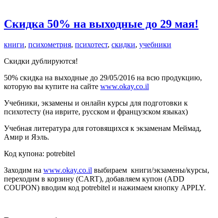
Скидка 50% на выходные до 29 мая!
книги
,
психометрия
,
психотест
,
скидки
,
учебники
Скидки дублируются!
50% скидка на выходные до 29/05/2016 на всю продукцию,
которую вы купите на сайте
www.okay.co.il
Учебники, экзамены и онлайн курсы для подготовки к
психотесту (на иврите, русском и французском языках)
Учебная литература для готовящихся к экзаменам Меймад,
Амир и Яэль.
Код купона: potrebitel
Заходим на
www.okay.co.il
выбираем книги/экзамены/курсы,
переходим в корзину (CART), добавляем купон (ADD
COUPON) вводим код potrebitel и нажимаем кнопку APPLY.