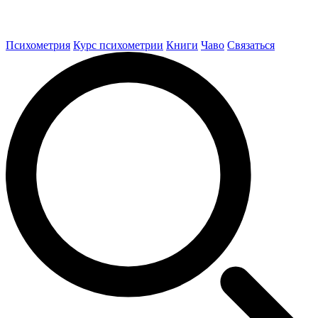
Психометрия
Курс психометрии
Книги
Чаво
Связаться