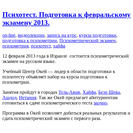
Психотест. Подготовка к февральскому
экзамену 2013.
on-line
,
видеолекции
,
запись на курс
,
курсы подготовки
,
подготовка к психометрии
,
Психометрический экзамен
,
психометрия
,
психотест
,
хайфа
12 февраля 2013 года в Израиле состоится психометрический
экзамен на русском языке.
Учебный Центр Окей — лидер в области подготовки к
психотесту объявляет набор на курсы подготовки к
психометрии.
Занятия пройдут в городах
Тель-Авив
,
Хайфа
,
Беэр Шева
,
Ашдод
,
Нетания
. Так же Окей предлагает абитуриентам
готовиться к сдаче психометрического теста
заочно
.
Программа в Окей позволяет добиться реальных результатов и
сдать психометрический экзамен с первого раза.