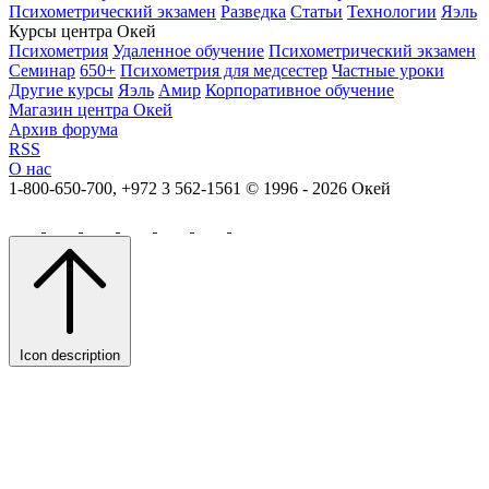
Психометрический экзамен
Разведка
Статьи
Технологии
Яэль
Курсы центра Окей
Психометрия
Удаленное обучение
Психометрический экзамен
Семинар
650+
Психометрия для медсестер
Частные уроки
Другие курсы
Яэль
Амир
Корпоративное обучение
Магазин центра Окей
Архив форума
RSS
О нас
1-800-650-700, +972 3 562-1561
© 1996 - 2026 Окей
Icon description