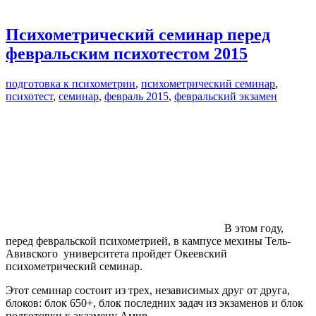
Психометрический семинар перед
февральским психотестом 2015
подготовка к психометрии
,
психометрический семинар
,
психотест
,
семинар
,
февраль 2015
,
февральский экзамен
В этом году,
перед февральской психометрией, в кампусе мехины Тель-
Авивского университета пройдет Океевский
психометрический семинар.
Этот семинар состоит из трех, независимых друг от друга,
блоков: блок 650+, блок последних задач из экзаменов и блок
подготовки к экзамену Амир.