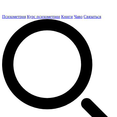
Психометрия
Курс психометрии
Книги
Чаво
Связаться