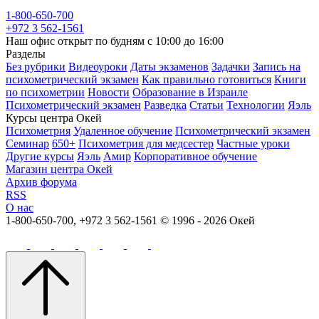
1-800-650-700
+972 3 562-1561
Наш офис открыт по будням с 10:00 до 16:00
Разделы
Без рубрики
Видеоуроки
Даты экзаменов
Задачки
Запись на
психометрический экзамен
Как правильно готовиться
Книги
по психометрии
Новости
Образование в Израиле
Психометрический экзамен
Разведка
Статьи
Технологии
Яэль
Курсы центра Окей
Психометрия
Удаленное обучение
Психометрический экзамен
Семинар
650+
Психометрия для медсестер
Частные уроки
Другие курсы
Яэль
Амир
Корпоративное обучение
Магазин центра Окей
Архив форума
RSS
О нас
1-800-650-700, +972 3 562-1561
© 1996 - 2026 Окей