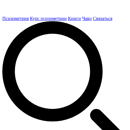
Психометрия
Курс психометрии
Книги
Чаво
Связаться