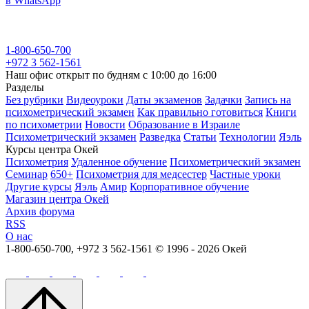
в WhatsApp
1-800-650-700
+972 3 562-1561
Наш офис открыт по будням с 10:00 до 16:00
Разделы
Без рубрики
Видеоуроки
Даты экзаменов
Задачки
Запись на
психометрический экзамен
Как правильно готовиться
Книги
по психометрии
Новости
Образование в Израиле
Психометрический экзамен
Разведка
Статьи
Технологии
Яэль
Курсы центра Окей
Психометрия
Удаленное обучение
Психометрический экзамен
Семинар
650+
Психометрия для медсестер
Частные уроки
Другие курсы
Яэль
Амир
Корпоративное обучение
Магазин центра Окей
Архив форума
RSS
О нас
1-800-650-700, +972 3 562-1561
© 1996 - 2026 Окей