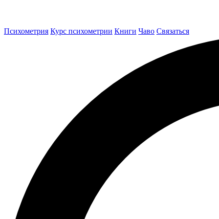
Психометрия
Курс психометрии
Книги
Чаво
Связаться