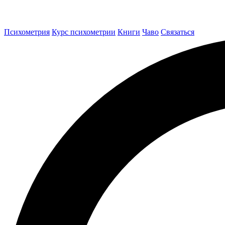
Психометрия
Курс психометрии
Книги
Чаво
Связаться