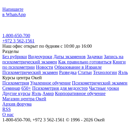
Напишите
в WhatsApp
1-800-650-700
+972 3 562-1561
Наш офис открыт по будням с 10:00 до 16:00
Разделы
Без рубрики
Видеоуроки
Даты экзаменов
Задачки
Запись на
психометрический экзамен
Как правильно готовиться
Книги
по психометрии
Новости
Образование в Израиле
Психометрический экзамен
Разведка
Статьи
Технологии
Яэль
Курсы центра Окей
Психометрия
Удаленное обучение
Психометрический экзамен
Семинар
650+
Психометрия для медсестер
Частные уроки
Другие курсы
Яэль
Амир
Корпоративное обучение
Магазин центра Окей
Архив форума
RSS
О нас
1-800-650-700, +972 3 562-1561
© 1996 - 2026 Окей