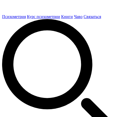
Психометрия
Курс психометрии
Книги
Чаво
Связаться