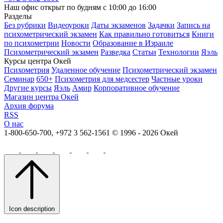
Наш офис открыт по будням с 10:00 до 16:00
Разделы
Без рубрики
Видеоуроки
Даты экзаменов
Задачки
Запись на
психометрический экзамен
Как правильно готовиться
Книги
по психометрии
Новости
Образование в Израиле
Психометрический экзамен
Разведка
Статьи
Технологии
Яэль
Курсы центра Окей
Психометрия
Удаленное обучение
Психометрический экзамен
Семинар
650+
Психометрия для медсестер
Частные уроки
Другие курсы
Яэль
Амир
Корпоративное обучение
Магазин центра Окей
Архив форума
RSS
О нас
1-800-650-700, +972 3 562-1561
© 1996 - 2026 Окей
Icon description