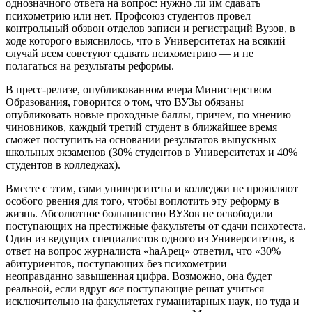
однозначного ответа на вопрос: нужно ли им сдавать
психометрию или нет. Профсоюз студентов провел
контрольный обзвон отделов записи и регистраций Вузов, в
ходе которого выяснилось, что в Университетах на всякий
случай всем советуют сдавать психометрию — и не
полагаться на результаты реформы.
В пресс-релизе, опубликованном вчера Министерством
Образования, говорится о том, что ВУЗы обязаны
опубликовать новые проходные баллы, причем, по мнению
чиновников, каждый третий студент в ближайшее время
сможет поступить на основании результатов выпускных
школьных экзаменов (30% студентов в Университетах и 40%
студентов в колледжах).
Вместе с этим, сами университеты и колледжи не проявляют
особого рвения для того, чтобы воплотить эту реформу в
жизнь. Абсолютное большинство ВУЗов не освободили
поступающих на престижные факультеты от сдачи психотеста.
Один из ведущих специалистов одного из Университетов, в
ответ на вопрос журналиста «hаАрец» ответил, что «30%
абитуриентов, поступающих без психометрии —
неоправданно завышенная цифра. Возможно, она будет
реальной, если вдруг
все
поступающие решат учиться
исключительно на факультетах гуманитарных наук, но туда и