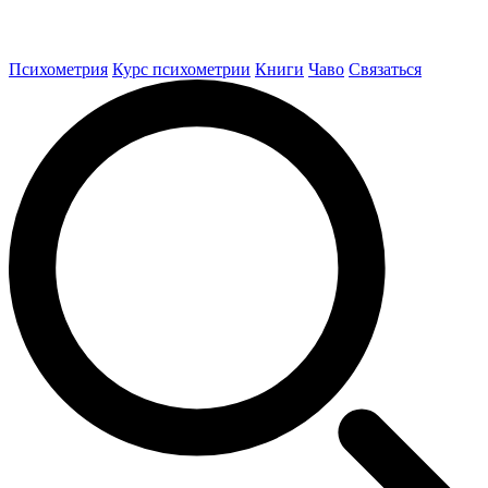
Психометрия
Курс психометрии
Книги
Чаво
Связаться