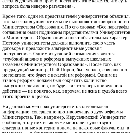
сегодня достаточно просто поступить. Мне кажется, что суть
вопроса была неверно разъяснена».
Кроме того, один из представителей университетов объяснил,
что на сегодня университеты не выполняют договоренности с
Министерством Образования. По его словам: «Все параграфы
соглашения были подписаны представителями Университетов
и Министерства Образования и носят обязательных характер.
Поэтому университеты должны выполнить свою часть
договора и предложить альтернативные условия
поступления». Одним из условий соглашения является
«глубокий анализ и реформа в выпускных школьных
экзаменах Министерством Образования». После того, как
предыдущий министр, Шай Пирон, был уволен, совершенно
не понятно, что будет с начатой им реформой. Одним из
этапов реформы должен был сократить количество
выпускных экзаменов, но будет ли это теперь приведено в
действие — не понятно, как, впрочем, не ясна и судьба всего
этого проекта в целом.
На данный момент ряд университетов опубликовал
информацию, совершенно противоречащую духу реформы
Министерства. Так, например, Иерусалимский Университет
сообщил, что у них и так «уже много лет существуют
альтернативные критерии приема на некоторые факультеты, в