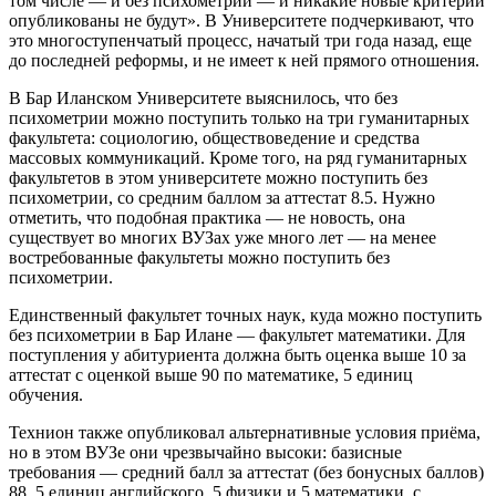
том числе — и без психометрии — и никакие новые критерии
опубликованы не будут». В Университете подчеркивают, что
это многоступенчатый процесс, начатый три года назад, еще
до последней реформы, и не имеет к ней прямого отношения.
В Бар Иланском Университете выяснилось, что без
психометрии можно поступить только на три гуманитарных
факультета: социологию, обществоведение и средства
массовых коммуникаций. Кроме того, на ряд гуманитарных
факультетов в этом университете можно поступить без
психометрии, со средним баллом за аттестат 8.5. Нужно
отметить, что подобная практика — не новость, она
существует во многих ВУЗах уже много лет — на менее
востребованные факультеты можно поступить без
психометрии.
Единственный факультет точных наук, куда можно поступить
без психометрии в Бар Илане — факультет математики. Для
поступления у абитуриента должна быть оценка выше 10 за
аттестат с оценкой выше 90 по математике, 5 единиц
обучения.
Технион также опубликовал альтернативные условия приёма,
но в этом ВУЗе они чрезвычайно высоки: базисные
требования — средний балл за аттестат (без бонусных баллов)
88, 5 единиц английского, 5 физики и 5 математики, с