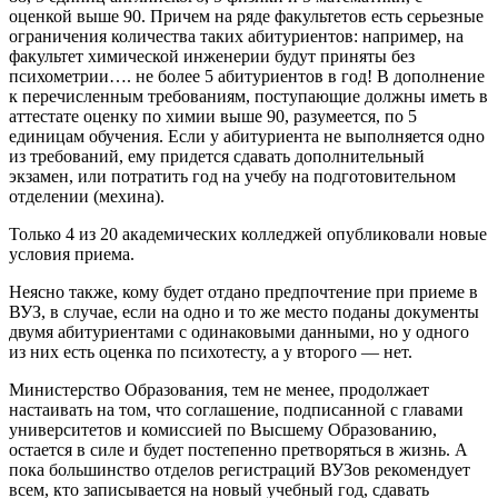
оценкой выше 90. Причем на ряде факультетов есть серьезные
ограничения количества таких абитуриентов: например, на
факультет химической инженерии будут приняты без
психометрии…. не более 5 абитуриентов в год! В дополнение
к перечисленным требованиям, поступающие должны иметь в
аттестате оценку по химии выше 90, разумеется, по 5
единицам обучения. Если у абитуриента не выполняется одно
из требований, ему придется сдавать дополнительный
экзамен, или потратить год на учебу на подготовительном
отделении (мехина).
Только 4 из 20 академических колледжей опубликовали новые
условия приема.
Неясно также, кому будет отдано предпочтение при приеме в
ВУЗ, в случае, если на одно и то же место поданы документы
двумя абитуриентами с одинаковыми данными, но у одного
из них есть оценка по психотесту, а у второго — нет.
Министерство Образования, тем не менее, продолжает
настаивать на том, что соглашение, подписанной с главами
университетов и комиссией по Высшему Образованию,
остается в силе и будет постепенно претворяться в жизнь. А
пока большинство отделов регистраций ВУЗов рекомендует
всем, кто записывается на новый учебный год, сдавать