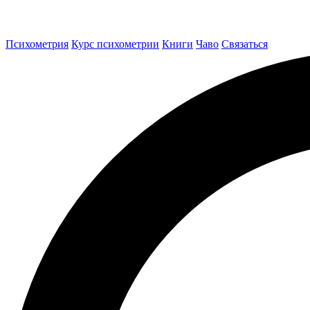
Психометрия
Курс психометрии
Книги
Чаво
Связаться