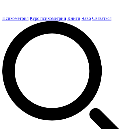
Психометрия
Курс психометрии
Книги
Чаво
Связаться