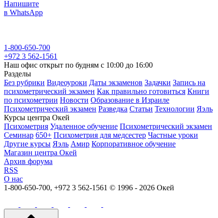
Напишите
в WhatsApp
1-800-650-700
+972 3 562-1561
Наш офис открыт по будням с 10:00 до 16:00
Разделы
Без рубрики
Видеоуроки
Даты экзаменов
Задачки
Запись на
психометрический экзамен
Как правильно готовиться
Книги
по психометрии
Новости
Образование в Израиле
Психометрический экзамен
Разведка
Статьи
Технологии
Яэль
Курсы центра Окей
Психометрия
Удаленное обучение
Психометрический экзамен
Семинар
650+
Психометрия для медсестер
Частные уроки
Другие курсы
Яэль
Амир
Корпоративное обучение
Магазин центра Окей
Архив форума
RSS
О нас
1-800-650-700, +972 3 562-1561
© 1996 - 2026 Окей