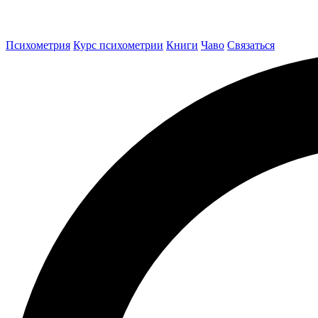
Психометрия
Курс психометрии
Книги
Чаво
Связаться