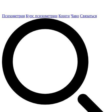
Психометрия
Курс психометрии
Книги
Чаво
Связаться