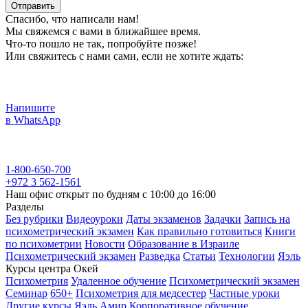
Отправить
Спасибо, что написали нам!
Мы свяжемся с вами в ближайшее время.
Что-то пошло не так, попробуйте позже!
Или свяжитесь с нами сами, если не хотите ждать:
Напишите
в WhatsApp
1-800-650-700
+972 3 562-1561
Наш офис открыт по будням с 10:00 до 16:00
Разделы
Без рубрики
Видеоуроки
Даты экзаменов
Задачки
Запись на
психометрический экзамен
Как правильно готовиться
Книги
по психометрии
Новости
Образование в Израиле
Психометрический экзамен
Разведка
Статьи
Технологии
Яэль
Курсы центра Окей
Психометрия
Удаленное обучение
Психометрический экзамен
Семинар
650+
Психометрия для медсестер
Частные уроки
Другие курсы
Яэль
Амир
Корпоративное обучение